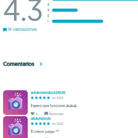
4.3
4
3
2
1
14 valoraciones
Comentarios
wildvioletduck33020
en 2023
Espero que funcione 🙏🙏🙏
4
Responder
abdullahrub
en 2020
El mejor juego ^^