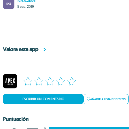
10.6.0.21305
EXE
5 sep. 2019
Valora esta app
ESCRIBIR UN COMENTARIO
AÑADIR A LISTA DE DESEOS
Puntuación
5