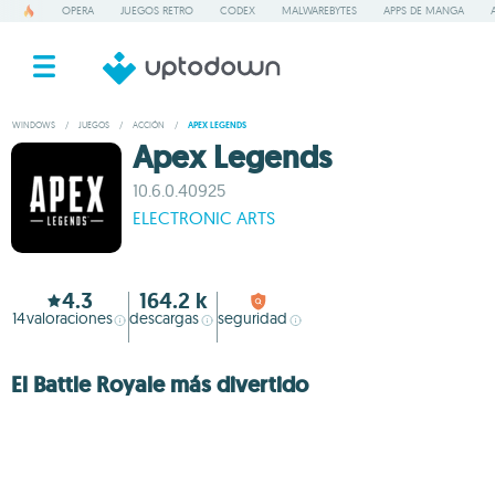
OPERA
JUEGOS RETRO
CODEX
MALWAREBYTES
APPS DE MANGA
WINDOWS
/
JUEGOS
/
ACCIÓN
/
APEX LEGENDS
Apex Legends
10.6.0.40925
ELECTRONIC ARTS
4.3
164.2 k
14
valoraciones
descargas
seguridad
El Battle Royale más divertido