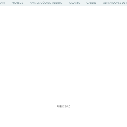
ANKI
PROTEUS
APPS DE CÓDIGO ABIERTO
OLLAMA
CALIBRE
GENERADORES DE 
PUBLICIDAD