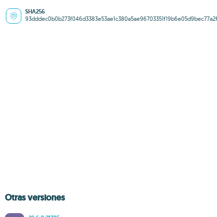
SHA256
93dddec0b0b273f046d3383e53ae1c380a5ae96703351f19b6e05d9bec77a2
Otras versiones